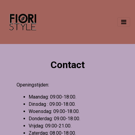
Contact
Openingstijden:
Maandag: 09:00-18:00.
Dinsdag : 09.00-18.00.
Woensdag: 09.00-18.00.
Donderdag: 09.00-18.00.
Vrijdag: 09.00-21.00.
Zaterdag: 08.00-18.00.